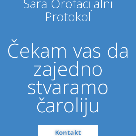
Sara Orofacijalni
Protokol
Čekam vas da
zajedno
stvaramo
čaroliju
Kontakt