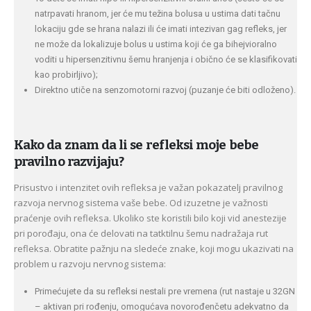
natrpavati hranom, jer će mu težina bolusa u ustima dati tačnu
lokaciju gde se hrana nalazi ili će imati intezivan gag refleks, jer
ne može da lokalizuje bolus u ustima koji će ga bihejvioralno
voditi u hipersenzitivnu šemu hranjenja i obično će se klasifikovati
kao probirljivo);
Direktno utiče na senzomotorni razvoj (puzanje će biti odloženo).
Kako da znam da li se refleksi moje bebe
pravilno razvijaju?
Prisustvo i intenzitet ovih refleksa je važan pokazatelj pravilnog
razvoja nervnog sistema vaše bebe. Od izuzetne je važnosti
praćenje ovih refleksa. Ukoliko ste koristili bilo koji vid anestezije
pri porođaju, ona će delovati na tatktilnu šemu nadražaja rut
refleksa. Obratite pažnju na sledeće znake, koji mogu ukazivati na
problem u razvoju nervnog sistema:
Primećujete da su refleksi nestali pre vremena (rut nastaje u 32GN
– aktivan pri rođenju, omogućava novorođenčetu adekvatno da