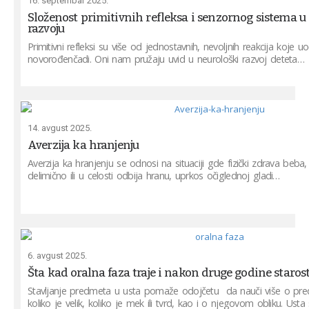
16. septembar 2025.
Složenost primitivnih refleksa i senzornog sistema 
razvoju
Primitivni refleksi su više od jednostavnih, nevoljnih reakcija koje
novorođenčadi. Oni nam pružaju uvid u neurološki razvoj deteta…
14. avgust 2025.
Averzija ka hranjenju
Averzija ka hranjenju se odnosi na situaciji gde fizički zdrava beba,
delimično ili u celosti odbija hranu, uprkos očiglednoj gladi…
6. avgust 2025.
Šta kad oralna faza traje i nakon druge godine starost
Stavljanje predmeta u usta pomaže odojčetu da nauči više o pr
koliko je velik, koliko je mek ili tvrd, kao i o njegovom obliku. Ust