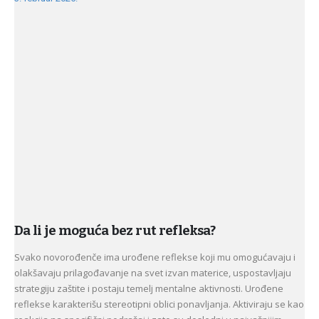
Da li je moguća bez rut refleksa?
Svako novorođenče ima urođene reflekse koji mu omogućavaju i
olakšavaju prilagođavanje na svet izvan materice, uspostavljaju
strategiju zaštite i postaju temelj mentalne aktivnosti. Urođene
reflekse karakterišu stereotipni oblici ponavljanja. Aktiviraju se kao