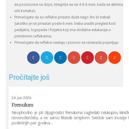
se pozicionira na dojci, integriše se sa 4 ili 6 mes. kada se aktivira
viši korteks);
Primećujete da su refleksi prisutni duže nego što bi trebali
(ukoliko je rut prisutan posle 6 mes. treba uraditi pregled kod
pedijatra, logopeda i fizijatra koji ima dodatne edukacije o
primitivnim refleksima;
Primećujete da refleksi nestaju i ponovo se iznenada pojavljuju.
Pročitajte još
24. jun 2026.
Frenulum
Neophodno je pri dijagnostici frenuluma sagledati celukupnu kliničk
novorođenčeta, a ne samo fiksirati simptom. Svedok sam invazije 
poslednjih par godina…