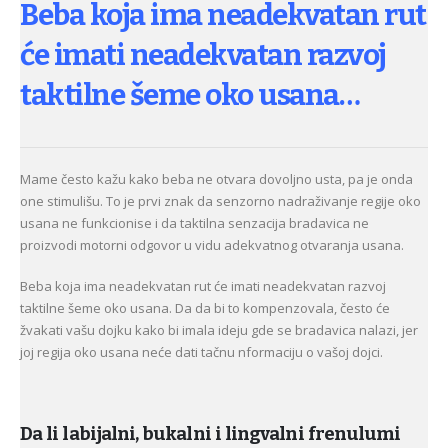
Beba koja ima neadekvatan rut
će imati neadekvatan razvoj
taktilne šeme oko usana…
Mame često kažu kako beba ne otvara dovoljno usta, pa je onda
one stimulišu. To je prvi znak da senzorno nadraživanje regije oko
usana ne funkcionise i da taktilna senzacija bradavica ne
proizvodi motorni odgovor u vidu adekvatnog otvaranja usana.
Beba koja ima neadekvatan rut će imati neadekvatan razvoj
taktilne šeme oko usana. Da da bi to kompenzovala, često će
žvakati vašu dojku kako bi imala ideju gde se bradavica nalazi, jer
joj regija oko usana neće dati tačnu nformaciju o vašoj dojci.
Da li labijalni, bukalni i lingvalni frenulumi