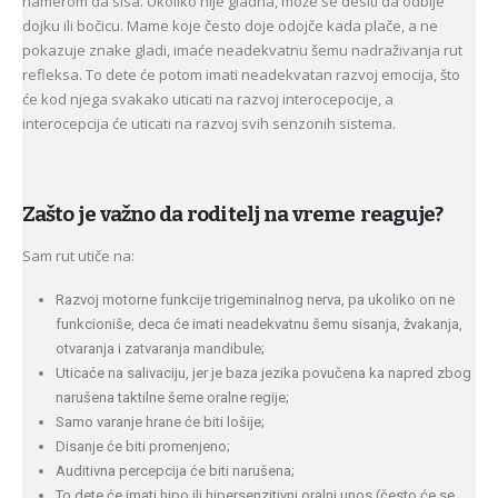
namerom da sisa. Ukoliko nije gladna, može se desiti da odbije
dojku ili bočicu. Mame koje često doje odojče kada plače, a ne
pokazuje znake gladi, imaće neadekvatnu šemu nadraživanja rut
refleksa. To dete će potom imati neadekvatan razvoj emocija, što
će kod njega svakako uticati na razvoj interocepocije, a
interocepcija će uticati na razvoj svih senzonih sistema.
Zašto je važno da roditelj na vreme reaguje?
Sam rut utiče na:
Razvoj motorne funkcije trigeminalnog nerva, pa ukoliko on ne
funkcioniše, deca će imati neadekvatnu šemu sisanja, žvakanja,
otvaranja i zatvaranja mandibule;
Uticaće na salivaciju, jer je baza jezika povučena ka napred zbog
narušena taktilne šeme oralne regije;
Samo varanje hrane će biti lošije;
Disanje će biti promenjeno;
Auditivna percepcija će biti narušena;
To dete će imati hipo ili hipersenzitivni oralni unos (često će se