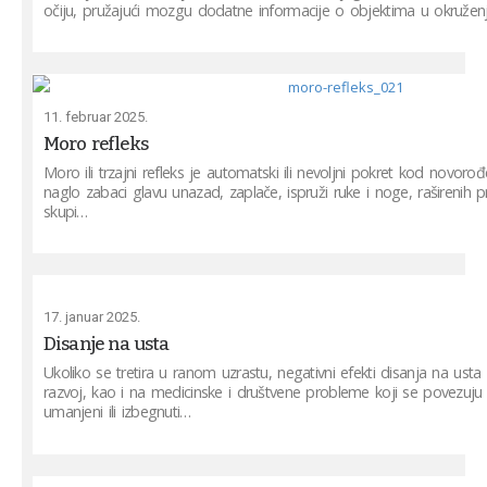
očiju, pružajući mozgu dodatne informacije o objektima u okružen
11. februar 2025.
Moro refleks
Moro ili trzajni refleks je automatski ili nevoljni pokret kod novor
naglo zabaci glavu unazad, zaplače, ispruži ruke i noge, raširenih pr
skupi…
17. januar 2025.
Disanje na usta
Ukoliko se tretira u ranom uzrastu, negativni efekti disanja na usta n
razvoj, kao i na medicinske i društvene probleme koji se povezuju
umanjeni ili izbegnuti…