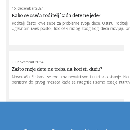
16. decembar 2024.
Kako se oseća roditelj kada dete ne jede?
Roditelji često krive sebe za probleme svoje dece. Uistinu, roditelji s
Uglavnom uvek postoji fiziološki razlog zbog kog deca razvijaju p
13. novembar 2024.
Zašto moje dete ne treba da koristi dudu?
Novorođenče kada se rodi ima nenutritivno i nutritivno sisanje. Nenut
perzistira do prvog mesaca kada se integriše i samo ostaje nutritiv