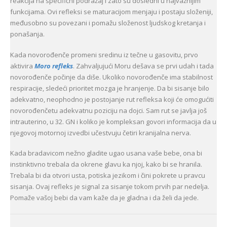
reakcija na specifični podražaj i zato su dosledni u najvažnijim
funkcijama. Ovi refleksi se maturacijom menjaju i postaju složeniji,
međusobno su povezani i pomažu složenost ljudskog kretanja i
ponašanja.
Kada novorođenče promeni sredinu iz tečne u gasovitu, prvo
aktivira
Moro refleks
. Zahvaljujući Moru dešava se prvi udah i tada
novorođenče počinje da diše. Ukoliko novorođenče ima stabilnost
respiracije, sledeći prioritet mozga je hranjenje. Da bi sisanje bilo
adekvatno, neophodno je postojanje rut refleksa koji će omogućiti
novorođenčetu adekvatnu poziciju na dojci. Sam rut se javlja još
intrauterino, u 32. GN i koliko je kompleksan govori informacija da u
njegovoj motornoj izvedbi učestvuju četiri kranijalna nerva.
Kada bradavicom nežno gladite ugao usana vaše bebe, ona bi
instinktivno trebala da okrene glavu ka njoj, kako bi se hranila.
Trebala bi da otvori usta, potiska jezikom i čini pokrete u pravcu
sisanja. Ovaj refleks je signal za sisanje tokom prvih par nedelja.
Pomaže vašoj bebi da vam kaže da je gladna i da želi da jede.