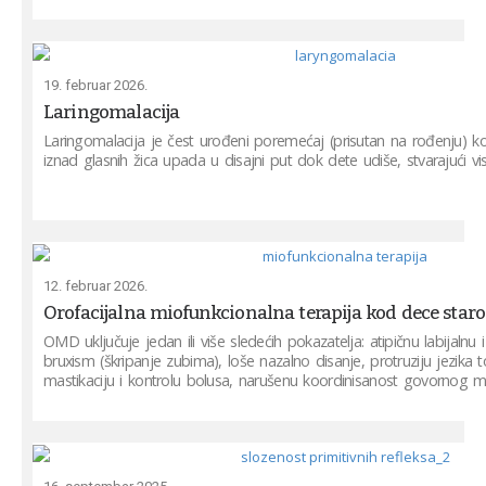
19. februar 2026.
Laringomalacija
Laringomalacija je čest urođeni poremećaj (prisutan na rođenju) 
iznad glasnih žica upada u disajni put dok dete udiše, stvarajući 
12. februar 2026.
Orofacijalna miofunkcionalna terapija kod dece staro
OMD uključuje jedan ili više sledećih pokazatelja: atipičnu labijalnu i
bruxism (škripanje zubima), loše nazalno disanje, protruziju jezika
mastikaciju i kontrolu bolusa, narušenu koordinisanost govornog