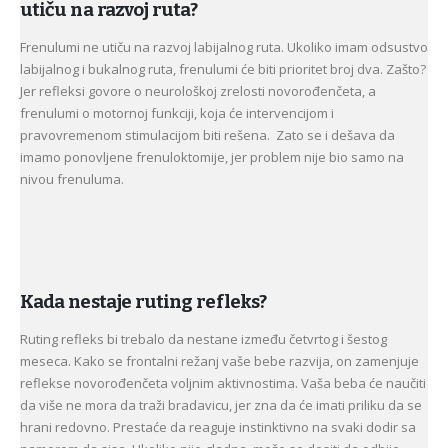
utiču na razvoj ruta?
Frenulumi ne utiču na razvoj labijalnog ruta. Ukoliko imam odsustvo
labijalnog i bukalnog ruta, frenulumi će biti prioritet broj dva. Zašto?
Jer refleksi govore o neurološkoj zrelosti novorođenčeta, a
frenulumi o motornoj funkciji, koja će intervencijom i
pravovremenom stimulacijom biti rešena. Zato se i dešava da
imamo ponovljene frenuloktomije, jer problem nije bio samo na
nivou frenuluma.
Kada nestaje ruting refleks?
Ruting refleks bi trebalo da nestane između četvrtog i šestog
meseca. Kako se frontalni režanj vaše bebe razvija, on zamenjuje
reflekse novorođenčeta voljnim aktivnostima. Vaša beba će naučiti
da više ne mora da traži bradavicu, jer zna da će imati priliku da se
hrani redovno. Prestaće da reaguje instinktivno na svaki dodir sa